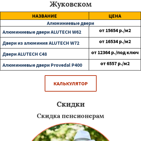
Жуковском
НАЗВАНИЕ
ЦЕНА
Алюминиевые двери
от
15654
р./м2
Алюминиевые двери ALUTECH W62
от
16534
р./м2
Двери из алюминия ALUTECH W72
от
12364
р./под ключ
Двери ALUTECH С48
от
6557
р./м2
Алюминиевые двери Provedal P400
КАЛЬКУЛЯТОР
Скидки
Скидка пенсионерам