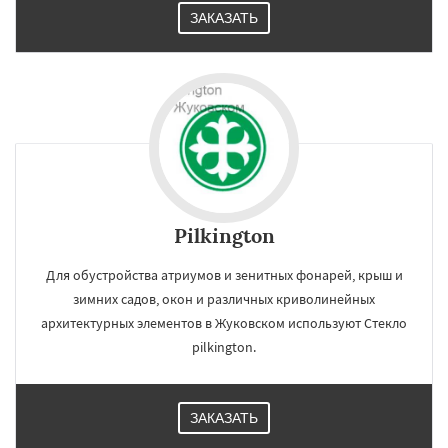
Лыткарино
Люберцы
Можайск
Мытищи
ЗАКАЗАТЬ
Наро-Фоминск
Ногинск
Одинцово
Озеры
Орехово-Зуево
Павловский Посад
Пересвет
Подольск
Протвино
Пушкино
Пущино
Раменское
Реутов
Рошаль
Рузф
Сергиев Посад
Серпухов
Pilkington
Для обустройства атриумов и зенитных фонарей, крыш и
зимних садов, окон и различных криволинейных
архитектурных элементов в Жуковском используют Стекло
pilkington.
ЗАКАЗАТЬ