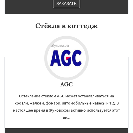
ЗАКАЗАТЬ
Стёкла в коттедж
×
×
Работаем по
УЗНАТЬ ПОДРОБНЕЕ
регионам
AGC
Остекление стеклом AGC может устанавливаться на
Зарайск
Звенигород
Ивантеевка
Истра
кровли, жалюзи, фонари, автомобильные навесы и т.д. В
Кашира
Клин
Коломна
Королев
Котельники
Красноармейск
настоящее время в Жуковском активно используется этот
Красногорск
Краснозаводск
вид.
Краснознаменск
Кубинка
Куровское
Ликино-Дулево
Лобня
Даю согласие на обработку персональных данных
Лосино-Петровский
Луховицы