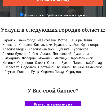
Даю согласие на обработку персональных данных
Услуги в следующих городах области:
Зарайск
Звенигород
Ивантеевка
Истра
Кашира
Клин
Коломна
Королев
Котельники
Красноармейск
Красногорск
Краснозаводск
Краснознаменск
Кубинка
Куровское
Ликино-Дулево
Лобня
Лосино-Петровский
Луховицы
Лыткарино
Люберцы
Можайск
Мытищи
Наро-Фоминск
Ногинск
Одинцово
Озеры
Орехово-Зуево
Павловский Посад
Пересвет
Подольск
Протвино
Пушкино
Пущино
Раменское
Реутов
Рошаль
Рузф
Сергиев Посад
Серпухов
У Вас свой бизнес?
Разместите рекламу на