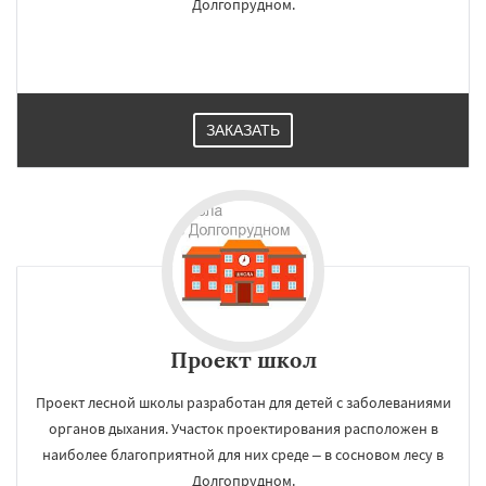
Долгопрудном.
×
×
Работаем по
УЗНАТЬ ПОДРОБНЕЕ
ЗАКАЗАТЬ
регионам
Домодедово
Дрезна
Дубна
Егорьевск
Жуковский
Зарайск
Звенигород
Ивантеевка
Истра
Кашира
Клин
Коломна
Королев
Котельники
Красноармейск
Красногорск
Краснозаводск
Краснознаменск
Даю согласие на обработку персональных данных
Кубинка
Куровское
Ликино-Дулево
Проект школ
Лобня
Лосино-Петровский
Луховицы
Лыткарино
Люберцы
Можайск
Мытищи
Проект лесной школы разработан для детей с заболеваниями
Наро-Фоминск
Ногинск
Одинцово
органов дыхания. Участок проектирования расположен в
Озеры
Орехово-Зуево
Павловский Посад
Пересвет
Подольск
наиболее благоприятной для них среде – в сосновом лесу в
Протвино
Пушкино
Пущино
Раменское
Долгопрудном.