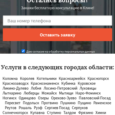
Остались вопросы?
Закажи бесплатную консультацию в Клине!
Даю согласие на обработку персональных данных
Услуги в следующих городах области:
Коломна
Королев
Котельники
Красноармейск
Красногорск
Краснозаводск
Краснознаменск
Кубинка
Куровское
Ликино-Дулево
Лобня
Лосино-Петровский
Луховицы
Лыткарино
Люберцы
Можайск
Мытищи
Наро-Фоминск
Ногинск
Одинцово
Озеры
Орехово-Зуево
Павловский Посад
Пересвет
Подольск
Протвино
Пушкино
Пущино
Раменское
Реутов
Рошаль
Рузф
Сергиев Посад
Серпухов
Солнечногорск
Купавна
Ступино
Талдом
Фрязино
Химки