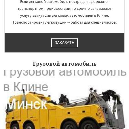
Если легковой автомобиль пострадал в дорожно-
транспортном происшествии, то срочно заказывают
услугу эвакуации легковых автомобилей в Клине.
Транспортировка легковушки -- работа для специалистов.
×
×
Работаем по
УЗНАТЬ ПОДРОБНЕЕ
ЗАКАЗАТЬ
регионам
Грузовой автомобиль
Коломна
Королев
Котельники
Красноармейск
Красногорск
Краснозаводск
Краснознаменск
Кубинка
Куровское
Ликино-Дулево
Лобня
Лосино-Петровский
Луховицы
Лыткарино
Люберцы
Можайск
Мытищи
Даю согласие на обработку персональных данных
Наро-Фоминск
Ногинск
Одинцово
Озеры
Орехово-Зуево
Павловский Посад
Пересвет
Подольск
Протвино
Пушкино
Пущино
Раменское
Реутов
Рошаль
Рузф
Сергиев Посад
Серпухов
Солнечногорск
Купавна