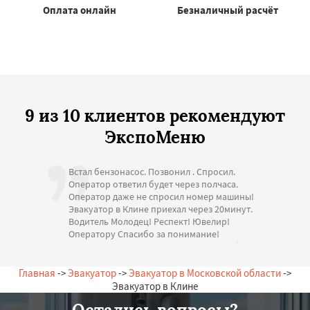
Оплата онлайн
Безналичный расчёт
9 из 10 клиентов рекомендуют
ЭкспоМеню
Встал бензонасос. Позвонил . Спросил.
Оператор ответил будет через полчаса.
Оператор даже не спросил номер машины!
Эвакуатор в Клине приехал через 20минут.
Водитель Молодец! Респект! Ювелир!
Оператору Спасибо за понимание!
Стоимость адекватная. Большое спасибо за
помощь. С Уважением.
— А. Игоревна, 14.07.2026
Главная
->
Эвакуатор
->
Эвакуатор в Московской области
->
Россия, Клин, Новая, 18
Эвакуатор в Клине