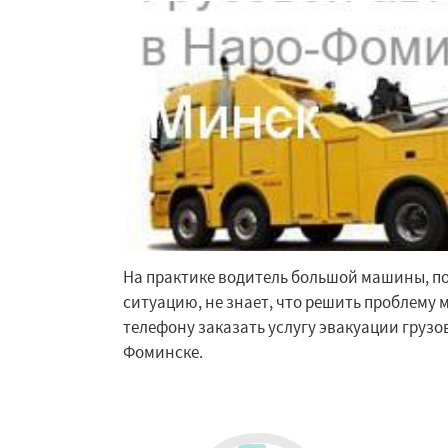
Ступино
Талдом
Хотьково
Черног
Щелково
Электр
Электроугли
Яхр
Бобров
Богоро
Быково
Вербилк
На практике водитель большой машины, 
ситуацию, не знает, что решить проблему 
телефону заказать услугу эвакуации грузо
Фоминске.