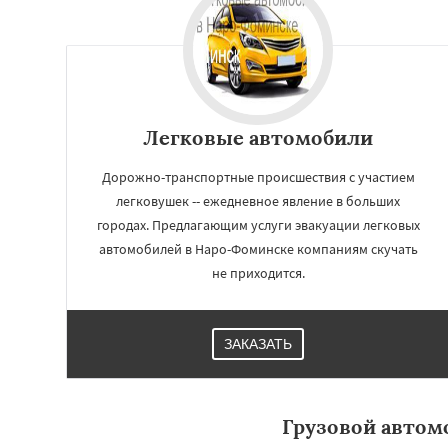
Легковые автомобили
Дорожно-транспортные происшествия с участием
легковушек -- ежедневное явление в больших
городах. Предлагающим услуги эвакуации легковых
автомобилей в Наро-Фоминске компаниям скучать
не приходится.
Работае
регио
ЗАКАЗАТЬ
Ногинск
Одинцо
Павловский По
Протвино
Пушк
Реутов
Рошаль
Грузовой автом
Серпухов
Солне