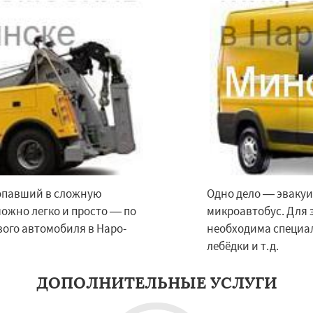
Фрязино
Химки
Даю согласие на обработку персональных данных
оловка
Чехов
Шатура
огорск
Электросталь
ома
Андреево
Белоомут
дское
Большие Вяземы
и
Восход
Деденево
попавший в сложную
Одно дело — эвакуи
можно легко и просто — по
микроавтобус. Для 
вого автомобиля в Наро-
необходима специал
лебёдки и т.д.
ДОПОЛНИТЕЛЬНЫЕ УСЛУГИ