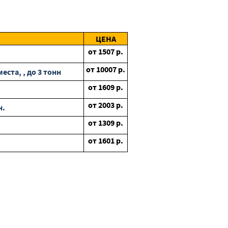
ЦЕНА
от
1507
р.
от
10007
р.
ста, , до 3 тонн
от
1609
р.
от
2003
р.
н.
от
1309
р.
от
1601
р.