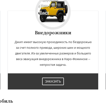
Внедорожники
Джип имеет высокую проходимость по бездорожью
за счет полного привода, широких шин и мощного
двигателя. Из-за увеличенных размеров и большего
веса эвакуация внедорожника в Наро-Фоминске --
×
×
непростая задача.
м по
УЗНАТЬ ПОДРОБНЕЕ
нам
ЗАКАЗАТЬ
во
Озеры
Орехово-Зуево
сад
Пересвет
Подольск
ино
Пущино
Раменское
Рузф
Сергиев Посад
обиль
чногорск
Купавна