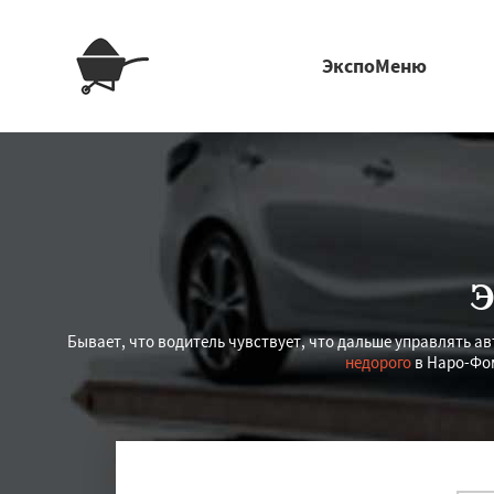
ЭкспоМеню
Э
Бывает, что водитель чувствует, что дальше управлять а
недорого
в Наро-Фом