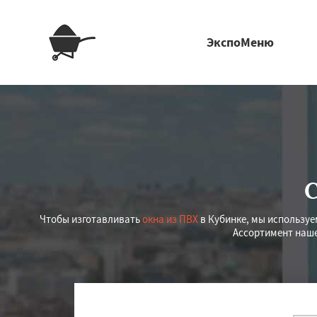
ЭкспоМеню
Чтобы изготавливать
окна из ПВХ
в Кубинке, мы использу
Ассортимент наше