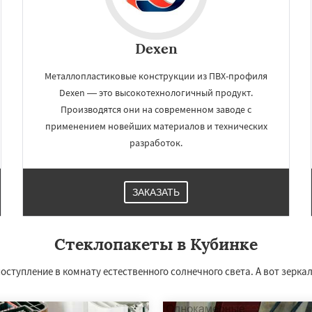
Dexen
Металлопластиковые конструкции из ПВХ-профиля
Dexen — это высокотехнологичный продукт.
Производятся они на современном заводе с
применением новейших материалов и технических
разработок.
×
×
ЗАКАЗАТЬ
м по
нам
Стеклопакеты в Кубинке
но-Дулево
Лобня
ий
Луховицы
Лыткарино
ступление в комнату естественного солнечного света. А вот зерка
йск
Мытищи
Даю согласие на обработку персональных данных
огинск
Одинцово
Озеры
Павловский Посад