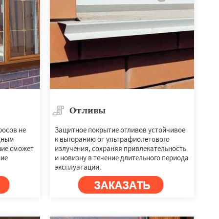
Отливы
росов не
Защитное покрытие отливов устойчивое
дным
к выгоранию от ультрафиолетового
ние сможет
излучения, сохраняя привлекательность
ние
и новизну в течение длительного периода
эксплуатации.