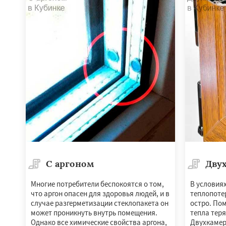
Пересвет
Подол
Пущино
Раменск
Сергиев Посад
Купавна
Ступи
Химки
Хотьково
Шатура
Щелков
Электросталь
Эл
С аргоном
Дву
Многие потребители беспокоятся о том,
В условия
что аргон опасен для здоровья людей, и в
теплопоте
случае разгерметизации стеклопакета он
остро. По
может проникнуть внутрь помещения.
тепла теря
Однако все химические свойства аргона,
Двухкамер