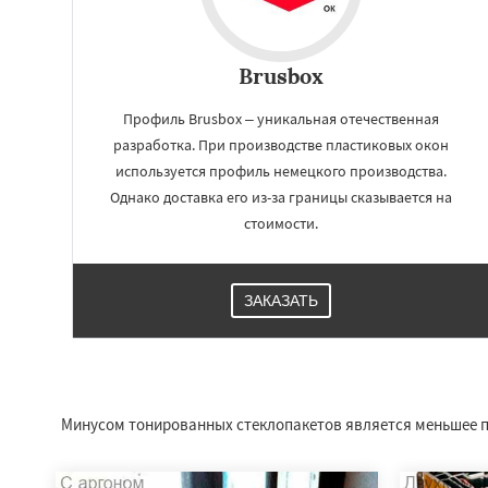
Brusbox
Профиль Brusbox – уникальная отечественная
разработка. При производстве пластиковых окон
используется профиль немецкого производства.
Однако доставка его из-за границы сказывается на
стоимости.
ЗАКАЗАТЬ
Работае
регио
Куровское
Лики
Лосино-Петровск
Минусом тонированных стеклопакетов является меньшее по
Люберцы
Можа
Наро-Фоминск
Н
Орехово-Зуево