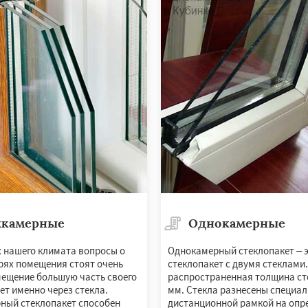
ьск
Протвино
Пушкино
ое
Реутов
Рошаль
Рузф
Серпухов
Солнечногорск
но
Талдом
Фрязино
Черноголовка
Чехов
о
Электрогорск
ектроугли
хкамерные
Однокамерные
х нашего климата вопросы о
Однокамерный стеклопакет – 
рях помещения стоят очень
стеклопакет с двумя стеклами
мещение большую часть своего
распространенная толщина сте
ет именно через стекла.
мм. Стекла разнесены специа
ный стеклопакет способен
дистанционной рамкой на опр