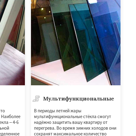
Мультифункциональные
это
В периоды летней жары
. Наиболее
мультифункциональные стёкла смогут
кла – 4-6
надёжно защитить вашу квартиру от
льной
перегрева. Во время зимних холодов они
еделенное
сохранят максимальное количество