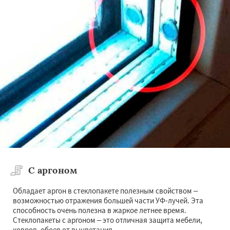
×
×
Работаем по
регионам
Раменское
Реутов
Рошаль
Рузф
Сергиев Посад
Серпухов
Солнечногорск
Купавна
Ступино
Талдом
Фрязино
Даю согласие на обработку персональных данных
Химки
Хотьково
Черноголовка
Чехов
Шатура
Щелково
Электрогорск
Электросталь
Электроугли
Яхрома
Андреево
Белоомут
Бобров
С аргоном
Богородское
Большие Вяземы
Быково
Вербилки
Восход
Деденево
Жилево
Обладает аргон в стеклопакете полезным свойством –
Загорянский
Запрудная
Заречье
возможностью отражения большей части УФ-лучей. Эта
Зеленоградск
Измайлово
Икша
способность очень полезна в жаркое летнее время.
Ильинский
Красково
Лесной
Стеклопакеты с аргоном – это отличная защита мебели,
ковров, обоев от выцветания.