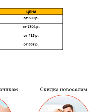
ЦЕНА
от
600
р.
от
7508
р.
от
415
р.
от
657
р.
зчикам
Скидка новоселам