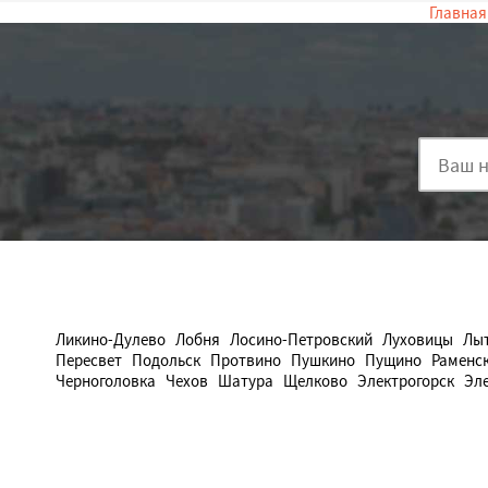
Главная
Ликино-Дулево
Лобня
Лосино-Петровский
Луховицы
Лы
Пересвет
Подольск
Протвино
Пушкино
Пущино
Раменс
Черноголовка
Чехов
Шатура
Щелково
Электрогорск
Эл