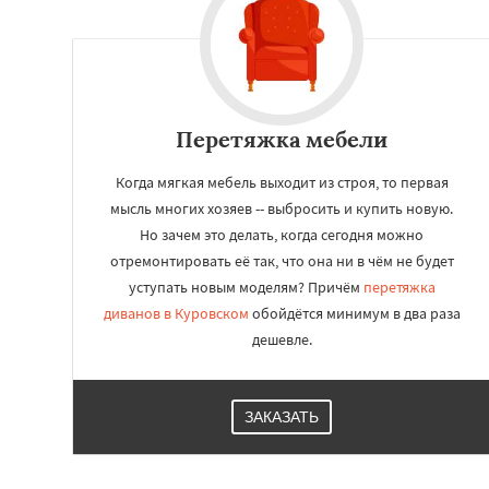
Работае
регио
Перетяжка мебели
Когда мягкая мебель выходит из строя, то первая
Ликино-Дулево
мысль многих хозяев -- выбросить и купить новую.
Лосино-Петровск
Люберцы
Можа
Но зачем это делать, когда сегодня можно
Наро-Фоминск
Н
отремонтировать её так, что она ни в чём не будет
Орехово-Зуево
уступать новым моделям? Причём
перетяжка
Пересвет
Подол
диванов в Куровском
обойдётся минимум в два раза
Пущино
Раменск
Сергиев Посад
дешевле.
Купавна
Ступи
Химки
Хотьково
Шатура
Щелков
ЗАКАЗАТЬ
Электросталь
Эл