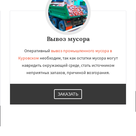
×
×
м по
УЗНАТЬ ПОДРОБНЕЕ
нам
Вывоз мусора
Оперативный
вывоз промышленного мусора в
Лобня
Куровском
необходим, так как остатки мусора могут
ий
Луховицы
Лыткарино
йск
Мытищи
навредить окружающей среде, стать источником
огинск
Одинцово
Озеры
неприятных запахов, причиной возгорания.
Павловский Посад
ьск
Протвино
Пушкино
Даю согласие на обработку персональных данных
ое
Реутов
Рошаль
Рузф
Серпухов
Солнечногорск
ЗАКАЗАТЬ
но
Талдом
Фрязино
Черноголовка
Чехов
о
Электрогорск
ектроугли
Яхрома