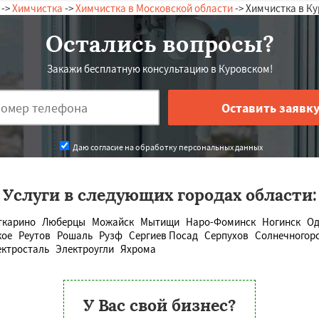
->
Химчистка
->
Химчистка в Московской области
-> Химчистка в К
Остались вопросы?
Закажи бесплатную консультацию в Куровском!
Даю согласие на обработку персональных данных
Услуги в следующих городах области:
ткарино
Люберцы
Можайск
Мытищи
Наро-Фоминск
Ногинск
Од
кое
Реутов
Рошаль
Рузф
Сергиев Посад
Серпухов
Солнечногор
ектросталь
Электроугли
Яхрома
У Вас свой бизнес?