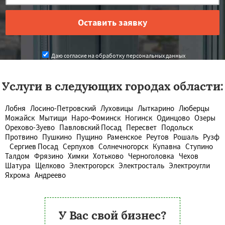
Даю согласие на обработку персональных данных
Услуги в следующих городах области:
Лобня
Лосино-Петровский
Луховицы
Лыткарино
Люберцы
Можайск
Мытищи
Наро-Фоминск
Ногинск
Одинцово
Озеры
Орехово-Зуево
Павловский Посад
Пересвет
Подольск
Протвино
Пушкино
Пущино
Раменское
Реутов
Рошаль
Рузф
Сергиев Посад
Серпухов
Солнечногорск
Купавна
Ступино
Талдом
Фрязино
Химки
Хотьково
Черноголовка
Чехов
Шатура
Щелково
Электрогорск
Электросталь
Электроугли
Яхрома
Андреево
У Вас свой бизнес?