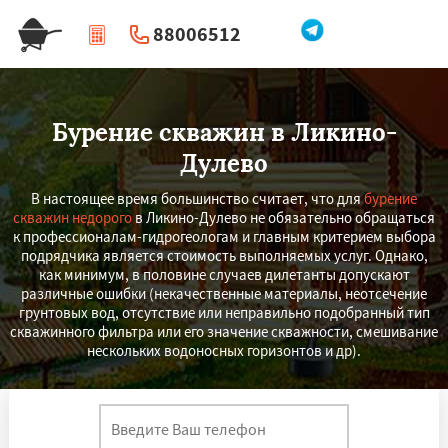
88006512
|
Перезвоните мне
Бурение скважин в Ликино-
Дулево
В настоящее время большинство считает, что для
бурение
скважин недорого
в Ликино-Дулево не обязательно обращаться
к профессионалам-гидрогеологам и главным критерием выбора
подрядчика является стоимость выполняемых услуг. Однако,
как минимум, в половине случаев дилетанты допускают
различные ошибки (некачественные материалы, неотсечение
грунтовых вод, отсутствие или неправильно подобранный тип
скважинного фильтра или его значение скважности, смешивание
нескольких водоносных горизонтов и др).