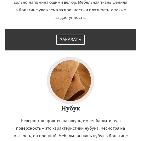
сильно напоминающими велюр. Мебельная ткань шенилл
в Лопатине уважаема за прочность и плотность, а также
за доступность.
×
×
Работаем по
УЗНАТЬ ПОДРОБНЕЕ
ЗАКАЗАТЬ
регионам
Лотошино
Малаховка
Менделеевск
Михнево
Монино
Нахабино
Некрасовское
Обухово
Октябрьский
Правдинский
Решетниково
Родники
Свердловск
Северный
Софрино
Томилино
Тучково
Уваровка
Удельная
Даю согласие на обработку персональных данных
Фосфоритный
Фряново
Хорлово
Черкизово
Черусти
Шаховская
Нубук
Невероятно приятен на ощупь, имеет бархатистую
поверхность -- это характеристики нубука. Несмотря на
мягкость, он прочный. Мебельная ткань нубук в Лопатине