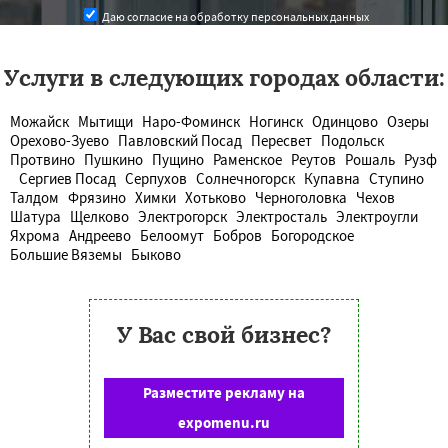
Даю согласие на обработку персональных данных
Услуги в следующих городах области:
Можайск
Мытищи
Наро-Фоминск
Ногинск
Одинцово
Озеры
Орехово-Зуево
Павловский Посад
Пересвет
Подольск
Протвино
Пушкино
Пущино
Раменское
Реутов
Рошаль
Рузф
Сергиев Посад
Серпухов
Солнечногорск
Купавна
Ступино
Талдом
Фрязино
Химки
Хотьково
Черноголовка
Чехов
Шатура
Щелково
Электрогорск
Электросталь
Электроугли
Яхрома
Андреево
Белоомут
Бобров
Богородское
Большие Вяземы
Быково
У Вас свой бизнес?
Разместите рекламу на
expomenu.ru