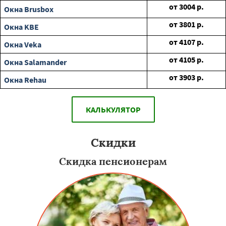
от
3004
р.
Окна Brusbox
от
3801
р.
Окна KBE
от
4107
р.
Окна Veka
от
4105
р.
Окна Salamander
от
3903
р.
Окна Rehau
КАЛЬКУЛЯТОР
Скидки
Скидка пенсионерам