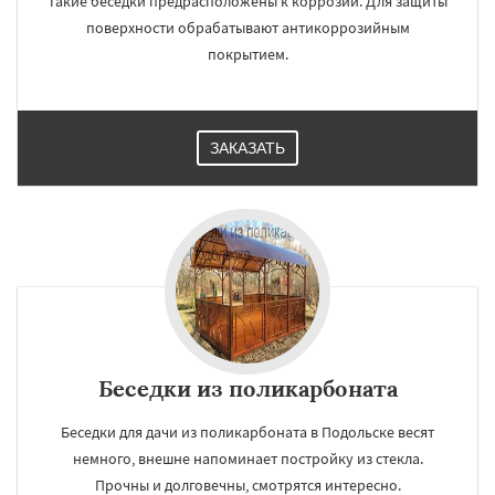
Такие беседки предрасположены к коррозии. Для защиты
поверхности обрабатывают антикоррозийным
покрытием.
ЗАКАЗАТЬ
×
×
Беседки из поликарбоната
Работаем по
УЗНАТЬ ПОДРОБНЕЕ
Беседки для дачи из поликарбоната в Подольске весят
регионам
немного, внешне напоминает постройку из стекла.
Прочны и долговечны, смотрятся интересно.