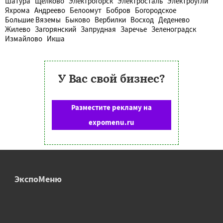
Шатура
Щелково
Электрогорск
Электросталь
Электроугли
Яхрома
Андреево
Белоомут
Бобров
Богородское
Большие Вяземы
Быково
Вербилки
Восход
Деденево
Жилево
Загорянский
Запрудная
Заречье
Зеленоградск
Измайлово
Икша
У Вас свой бизнес?
Разместите рекламу на
expomenu.ru
ЭкспоМеню