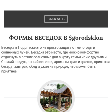
Протвино
Пушкино
Пущино
Раменское
Реутов
Рошаль
Рузф
Сергиев Посад
Серпухов
Солнечногорск
Купавна
Ступино
Талдом
Фрязино
Химки
ЗАКАЗАТЬ
Хотьково
Черноголовка
Чехов
Шатура
Щелково
Электрогорск
Электросталь
Даю согласие на обработку персональных данных
Электроугли
Яхрома
Андреево
Белоомут
Бобров
Богородское
ФОРМЫ БЕСЕДОК В $gorodsklon
Большие Вяземы
Быково
Вербилки
Восход
Деденево
Жилево
Загорянский
Беседка в Подольске это не просто защита от непогоды и
Запрудная
Заречье
Зеленоградск
солнечных лучей. Беседка это место, где можно комфортно
Измайлово
Икша
отдохнуть в летние солнечные дни в кругу семьи или с друзьями.
Свежий воздух, легкий ветерок, ароматы трав и цветов, приятная
беседа, завтрак, обед и ужин на природе, что может быть
приятнее!