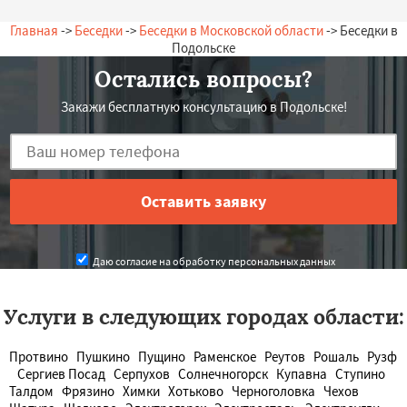
Главная
->
Беседки
->
Беседки в Московской области
-> Беседки в
Подольске
Остались вопросы?
Закажи бесплатную консультацию в Подольске!
Даю согласие на обработку персональных данных
Услуги в следующих городах области:
Протвино
Пушкино
Пущино
Раменское
Реутов
Рошаль
Рузф
Сергиев Посад
Серпухов
Солнечногорск
Купавна
Ступино
Талдом
Фрязино
Химки
Хотьково
Черноголовка
Чехов