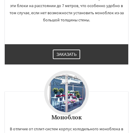
эти блоки на расстоянии до 7 метров, что особенно удобно в
том случае, если нет возможности установить моноблок из-за
большой толщины стены.
×
×
ЗАКАЗАТЬ
Работаем по
УЗНАТЬ ПОДРОБНЕЕ
регионам
Родники
Свердловск
Северный
Софрино
Томилино
Тучково
Уваровка
Удельная
Фосфоритный
Фряново
Хорлово
Черкизово
Черусти
Шаховская
Даю согласие на обработку персональных данных
Моноблок
В отличие от сплит-систем корпус холодильного моноблока в