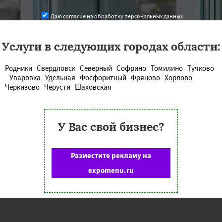
Даю согласие на обработку персональных данных
Услуги в следующих городах области:
Родники
Свердловск
Северный
Софрино
Томилино
Тучково
Уваровка
Удельная
Фосфоритный
Фряново
Хорлово
Черкизово
Черусти
Шаховская
У Вас свой бизнес?
Разместите рекламу на
expomenu.ru