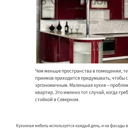
Чем меньше пространства в помещении, т
приемов приходится придумывать, чтобы 
Работае
эргономичным. Маленькая кухня – пробле
регио
квартир. Это именно тот случай, когда тре
стойкой в Северном.
Софрино
Томил
Удельная
Фосфо
Хорлово
Черкиз
Кухонная мебель используется каждый день, и на фасады 