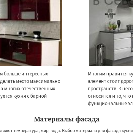
ем больше интересных
Многим нравится ку
×
×
сделать место максимально
элемент стоит доро
м по
УЗНАТЬ ПОДРОБНЕЕ
ма многих отечественных
пространств. К нес
нам
буется кухня с барной
относится и то, что
функциональные э
ино
Тучково
Уваровка
ритный
Фряново
Материалы фасада
ово
Черусти
Шаховская
влияют температура, жир, вода. Выбор материала для фасада кухни