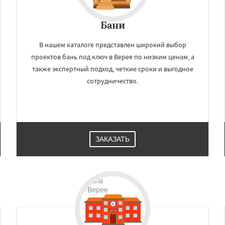
оломна
Королев
Даю согласие на обработку персональных данных
сноармейск
Красногорск
Бани
Краснознаменск
Кубинка
ино-Дулево
Лобня
ий
Луховицы
Лыткарино
В нашем каталоге представлен широкий выбор
йск
Мытищи
проектов бань под ключ в Верее по низким ценам, а
огинск
Одинцово
также экспертный подход, четкие сроки и выгодное
сотрудничество.
ЗАКАЗАТЬ