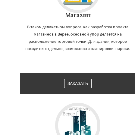
Кашира
Клин
К
Котельники
Кра
Магазин
Краснозаводск
Куровское
Лик
Лосино-Петровск
В таком деликатном вопросе, как разработка проекта
Люберцы
Можа
магазинов в Верее, основной упор делается на
Наро-Фоминск
Н
расположение торговой точки. Для здания, которое
находится отдельно, возможности планировки широки.
ЗАКАЗАТЬ