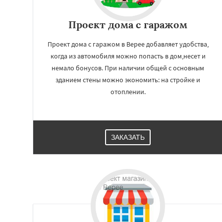
Проект дома с гаражом
Проект дома с гаражом в Верее добавляет удобства,
когда из автомобиля можно попасть в дом,несет и
немало бонусов. При наличии общей с основным
зданием стены можно экономить: на стройке и
отоплении.
ЗАКАЗАТЬ
Работае
регио
Видное
Волокол
Высоковск
Голи
Дмитров
Долг
Дрезна
Дубна
Е
Зарайск
Звениг