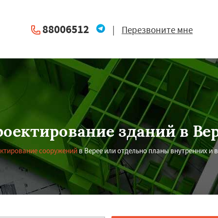
88006512
|
Перезвоните мне
оектирование зданий в Ве
ктирование сооружений
в Верее или отдельно планы внутренних и 