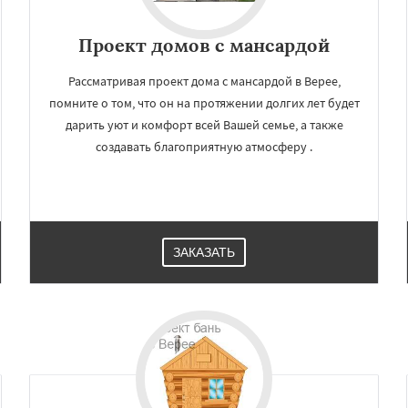
Проект домов с мансардой
Рассматривая проект дома с мансардой в Верее,
помните о том, что он на протяжении долгих лет будет
дарить уют и комфорт всей Вашей семье, а также
создавать благоприятную атмосферу .
×
×
ЗАКАЗАТЬ
м по
УЗНАТЬ ПОДРОБНЕЕ
нам
амск
Воскресенск
цыно
Дедовск
Дзержинск
опрудный
Домодедово
горьевск
Жуковский
ород
Ивантеевка
Истра