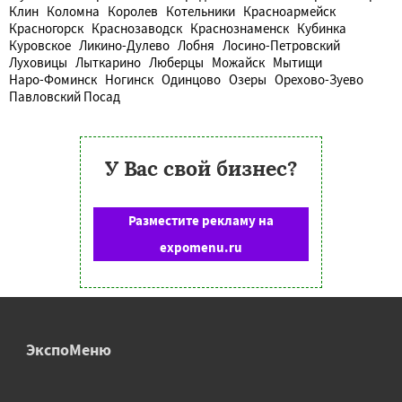
Клин
Коломна
Королев
Котельники
Красноармейск
Красногорск
Краснозаводск
Краснознаменск
Кубинка
Куровское
Ликино-Дулево
Лобня
Лосино-Петровский
Луховицы
Лыткарино
Люберцы
Можайск
Мытищи
Наро-Фоминск
Ногинск
Одинцово
Озеры
Орехово-Зуево
Павловский Посад
У Вас свой бизнес?
Разместите рекламу на
expomenu.ru
ЭкспоМеню