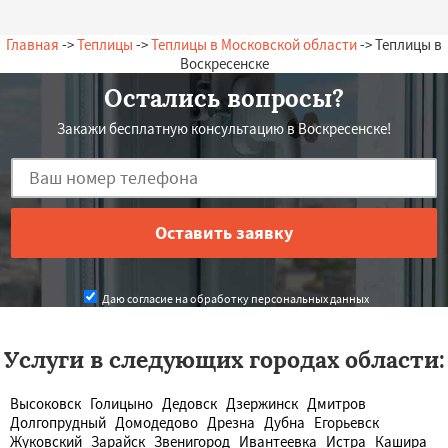
— А. Олегович, 13.07.2026
Россия, Воскресенск, Молодежная, 18
Главная
->
Теплицы
->
Теплицы в Московской области
-> Теплицы в
Воскресенске
Остались вопросы?
Закажи бесплатную консультацию в Воскресенске!
Даю согласие на обработку персональных данных
Услуги в следующих городах области:
Высоковск
Голицыно
Дедовск
Дзержинск
Дмитров
Долгопрудный
Домодедово
Дрезна
Дубна
Егорьевск
Жуковский
Зарайск
Звенигород
Ивантеевка
Истра
Кашира