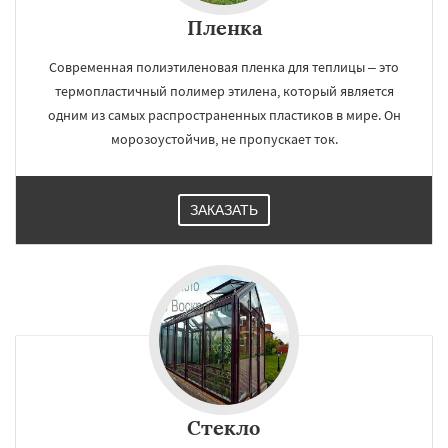
×
×
Пленка
Работаем по
УЗНАТЬ ПОДРОБНЕЕ
Современная полиэтиленовая пленка для теплицы – это
регионам
термопластичный полимер этилена, который является
одним из самых распространенных пластиков в мире. Он
Высоковск
Голицыно
Дедовск
морозоустойчив, не пропускает ток.
Дзержинск
Дмитров
Долгопрудный
Домодедово
Дрезна
Дубна
Егорьевск
Жуковский
Зарайск
Звенигород
Ивантеевка
Истра
Кашира
Клин
ЗАКАЗАТЬ
Коломна
Королев
Котельники
Даю согласие на обработку персональных данных
Красноармейск
Красногорск
Краснозаводск
Краснознаменск
Кубинка
Куровское
Ликино-Дулево
Лобня
Лосино-Петровский
Луховицы
Лыткарино
Люберцы
Можайск
Мытищи
Наро-Фоминск
Ногинск
Одинцово
Озеры
Орехово-Зуево
Павловский Посад
Стекло