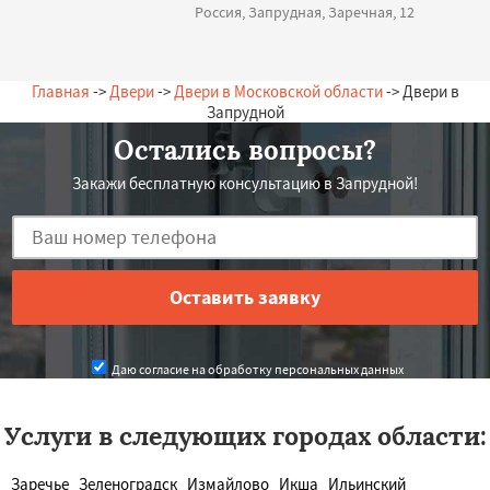
Россия, Запрудная, Заречная, 12
Главная
->
Двери
->
Двери в Московской области
-> Двери в
Запрудной
Остались вопросы?
Закажи бесплатную консультацию в Запрудной!
Даю согласие на обработку персональных данных
Услуги в следующих городах области:
Заречье
Зеленоградск
Измайлово
Икша
Ильинский