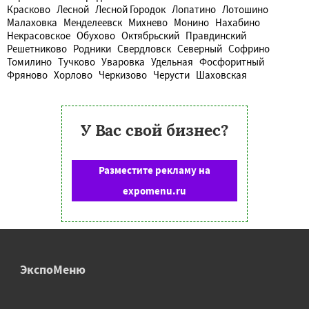
Красково
Лесной
Лесной Городок
Лопатино
Лотошино
Малаховка
Менделеевск
Михнево
Монино
Нахабино
Некрасовское
Обухово
Октябрьский
Правдинский
Решетниково
Родники
Свердловск
Северный
Софрино
Томилино
Тучково
Уваровка
Удельная
Фосфоритный
Фряново
Хорлово
Черкизово
Черусти
Шаховская
У Вас свой бизнес?
Разместите рекламу на
expomenu.ru
ЭкспоМеню