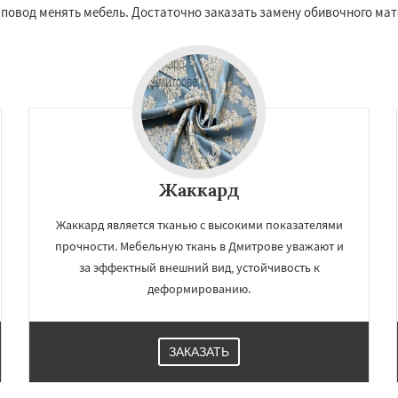
Краснознаменск
Кубинка
 повод менять мебель. Достаточно заказать замену обивочного мат
Даю согласие на обработку персональных данных
ино-Дулево
Лобня
ий
Луховицы
Лыткарино
йск
Мытищи
огинск
Одинцово
Озеры
Павловский Посад
ьск
Протвино
Пушкино
Жаккард
Жаккард является тканью с высокими показателями
прочности. Мебельную ткань в Дмитрове уважают и
за эффектный внешний вид, устойчивость к
деформированию.
ЗАКАЗАТЬ