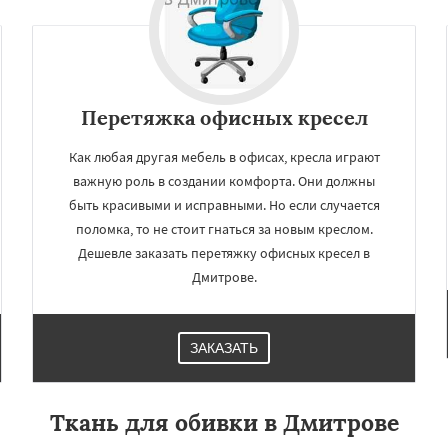
Перетяжка офисных кресел
Как любая другая мебель в офисах, кресла играют
важную роль в создании комфорта. Они должны
быть красивыми и исправными. Но если случается
поломка, то не стоит гнаться за новым креслом.
Дешевле заказать перетяжку офисных кресел в
×
×
Дмитрове.
м по
УЗНАТЬ ПОДРОБНЕЕ
нам
ЗАКАЗАТЬ
омодедово
Дрезна
Жуковский
Зарайск
нтеевка
Истра
Кашира
Ткань для обивки в Дмитрове
Королев
Котельники
Красногорск