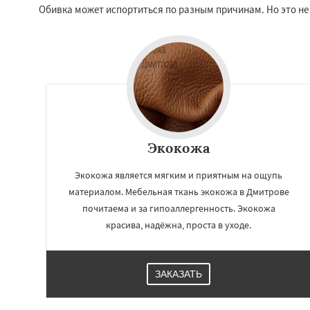
Краснозаводск
Обивка может испортиться по разным причинам. Но это не
Куровское
Лик
Лосино-Петровск
Люберцы
Можа
Наро-Фоминск
Н
Орехово-Зуево
Пересвет
Подол
Пущино
Экокожа
Экокожа является мягким и приятным на ощупь
материалом. Мебельная ткань экокожа в Дмитрове
почитаема и за гипоаллергенность. Экокожа
красива, надёжна, проста в уходе.
ЗАКАЗАТЬ