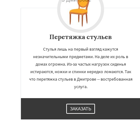
Перетяжка стульев
Стулья лишь на первый взгляд кажутся
незначительными предметами. На деле их роль в
домах огромна. Из-за частых нагрузок сиденья
истираются, ножки и спинки нередко ломаются. Так
что перетяжка стульев в Дмитрове -- востребованная
услуга.
Работае
регио
ЗАКАЗАТЬ
Долгопрудный
Д
Дубна
Егорьевск
Звенигород
Ива
Клин
Коломна
Красноармейск