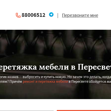
88006512
|
Перезвоните мне
еретяжка мебели в Пересве
гих хозяев -- выбросить и купить новую. Но зачем это делать, когда
делям? Причём
ремонт и перетяжка мебели
в Пересвете обойдётся ми