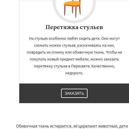
Перетяжка стульев
На стульях особенно любят сидеть дети. Они могут
сломать ножки стульев, раскачиваясь на них,
повредить их спинку или обивочную ткань. Чтобы не
покупать новый предмет мебели, можно заказать
перетяжку стульев в Пересвете. Качественно,
недорого.
Работае
регио
ЗАКАЗАТЬ
Подольск
Протв
Раменское
Реуто
Сергиев Посад
С
Купавна
Ступин
Обивочная ткань истирается, её царапают животные, дети
Химки
Хотьково