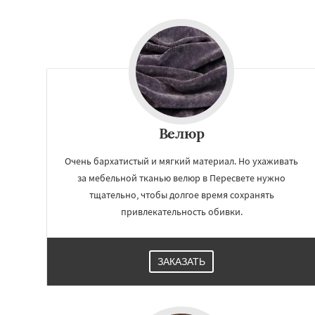
Шатура
Щелков
Электросталь
Эл
Андреево
Белоо
Большие Вязем
Восход
Деденев
Запрудная
Заре
Измайлово
Велюр
Очень бархатистый и мягкий материал. Но ухаживать
за мебельной тканью велюр в Пересвете нужно
тщательно, чтобы долгое время сохранять
привлекательность обивки.
ЗАКАЗАТЬ