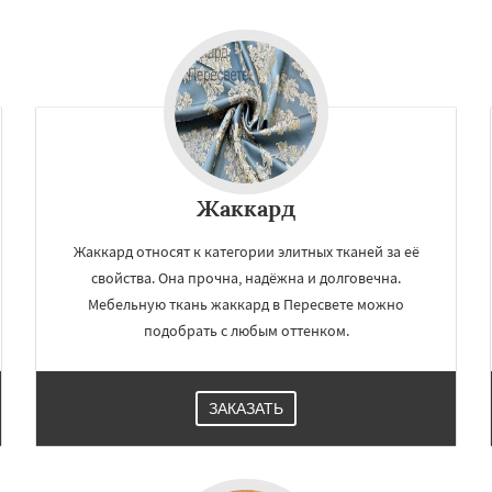
о
Электрогорск
Даю согласие на обработку персональных данных
ектроугли
Яхрома
мут
Бобров
Богородское
ы
Быково
Вербилки
о
Жилево
Загорянский
чье
Зеленоградск
Жаккард
Жаккард относят к категории элитных тканей за её
свойства. Она прочна, надёжна и долговечна.
Мебельную ткань жаккард в Пересвете можно
подобрать с любым оттенком.
ЗАКАЗАТЬ