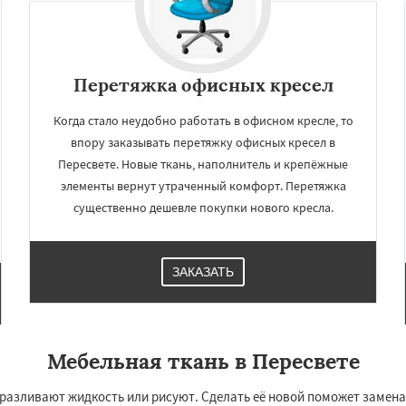
Перетяжка офисных кресел
Когда стало неудобно работать в офисном кресле, то
впору заказывать перетяжку офисных кресел в
Пересвете. Новые ткань, наполнитель и крепёжные
элементы вернут утраченный комфорт. Перетяжка
существенно дешевле покупки нового кресла.
×
×
м по
УЗНАТЬ ПОДРОБНЕЕ
ЗАКАЗАТЬ
нам
ино
Пушкино
Пущино
в
Рошаль
Рузф
Мебельная ткань в Пересвете
ерпухов
Солнечногорск
о
Талдом
Фрязино
 разливают жидкость или рисуют. Сделать её новой поможет замена
Черноголовка
Чехов