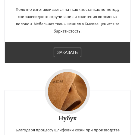
Полотно изготавливается на ткацких станках по методу
спиралевидного скручивания и сплетения ворсистых
волокон. Мебельная ткань шенилл в Быкове ценится за
×
×
бархатистость.
Работаем по
УЗНАТЬ ПОДРОБНЕЕ
регионам
ЗАКАЗАТЬ
Вербилки
Восход
Деденево
Жилево
Загорянский
Запрудная
Заречье
Зеленоградск
Измайлово
Икша
Ильинский
Красково
Лесной
Лесной Городок
Лопатино
Лотошино
Малаховка
Менделеевск
Михнево
Даю согласие на обработку персональных данных
Монино
Нахабино
Некрасовское
Обухово
Октябрьский
Правдинский
Решетниково
Родники
Свердловск
Северный
Софрино
Томилино
Тучково
Нубук
Уваровка
Удельная
Фосфоритный
Фряново
Хорлово
Черкизово
Черусти
Благодаря процессу шлифовки кожи при производстве
Шаховская