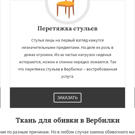
Перетяжка стульев
Стулья лишь на первый взгляд кажутся
незначительными предметами. На деле их роль в
домах огромна. Из-за частых нагрузок сиденья
истираются, ножки и спинки нередко ломаются. Так
что перетяжка стульев в Вербилки -- востребованная
услуга.
×
×
м по
УЗНАТЬ ПОДРОБНЕЕ
нам
ЗАКАЗАТЬ
о
Жилево
Загорянский
чье
Зеленоградск
Ткань для обивки в Вербилки
а
Ильинский
Красково
ородок
Лопатино
ние по разным причинам. Но в любом случае замена обивочного ма
ховка
Менделеевск