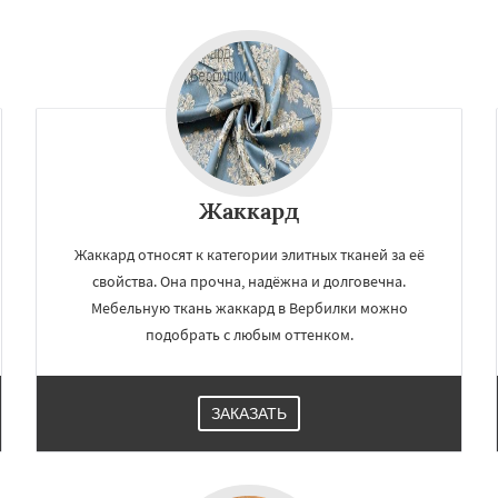
о
Нахабино
Даю согласие на обработку персональных данных
бухово
Октябрьский
шетниково
Родники
ерный
Софрино
во
Уваровка
Удельная
ряново
Хорлово
сти
Шаховская
Жаккард
Жаккард относят к категории элитных тканей за её
свойства. Она прочна, надёжна и долговечна.
Мебельную ткань жаккард в Вербилки можно
подобрать с любым оттенком.
ЗАКАЗАТЬ