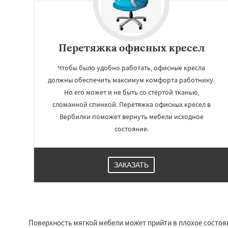
Перетяжка офисных кресел
Чтобы было удобно работать, офисные кресла
должны обеспечить максимум комфорта работнику.
Но его может и не быть со стёртой тканью,
сломанной спинкой. Перетяжка офисных кресел в
Вербилки поможет вернуть мебели исходное
состояние.
Работае
регио
ЗАКАЗАТЬ
Восход
Деденев
Запрудная
Заре
Измайлово
Икш
Лесной
Лесной Г
Поверхность мягкой мебели может прийти в плохое состоя
Лотошино
Мала