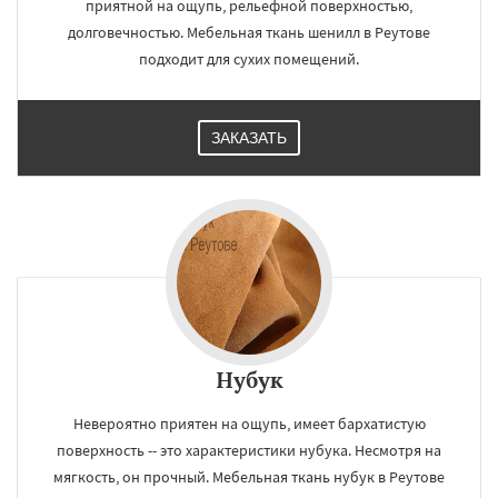
приятной на ощупь, рельефной поверхностью,
долговечностью. Мебельная ткань шенилл в Реутове
подходит для сухих помещений.
×
×
Работаем по
УЗНАТЬ ПОДРОБНЕЕ
ЗАКАЗАТЬ
регионам
Рошаль
Рузф
Сергиев Посад
Серпухов
Солнечногорск
Купавна
Ступино
Талдом
Фрязино
Химки
Хотьково
Черноголовка
Чехов
Шатура
Щелково
Электрогорск
Электросталь
Электроугли
Яхрома
Андреево
Даю согласие на обработку персональных данных
Белоомут
Бобров
Богородское
Нубук
Большие Вяземы
Быково
Вербилки
Восход
Деденево
Жилево
Загорянский
Запрудная
Заречье
Зеленоградск
Невероятно приятен на ощупь, имеет бархатистую
Измайлово
Икша
Ильинский
Красково
поверхность -- это характеристики нубука. Несмотря на
Лесной
Лесной Городок
Лопатино
мягкость, он прочный. Мебельная ткань нубук в Реутове