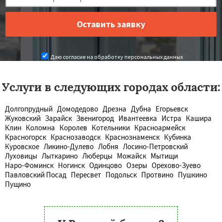
Даю согласие на обработку персональных данных
Услуги в следующих городах области:
Долгопрудный
Домодедово
Дрезна
Дубна
Егорьевск
Жуковский
Зарайск
Звенигород
Ивантеевка
Истра
Кашира
Клин
Коломна
Королев
Котельники
Красноармейск
Красногорск
Краснозаводск
Краснознаменск
Кубинка
Куровское
Ликино-Дулево
Лобня
Лосино-Петровский
Луховицы
Лыткарино
Люберцы
Можайск
Мытищи
Наро-Фоминск
Ногинск
Одинцово
Озеры
Орехово-Зуево
Павловский Посад
Пересвет
Подольск
Протвино
Пушкино
Пущино