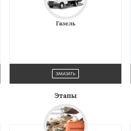
Газель
ЗАКАЗАТЬ
×
×
м по
УЗНАТЬ ПОДРОБНЕЕ
нам
Этапы
ы
Орехово-Зуево
ад
Пересвет
Подольск
ино
Пущино
Раменское
Рузф
Сергиев Посад
чногорск
Купавна