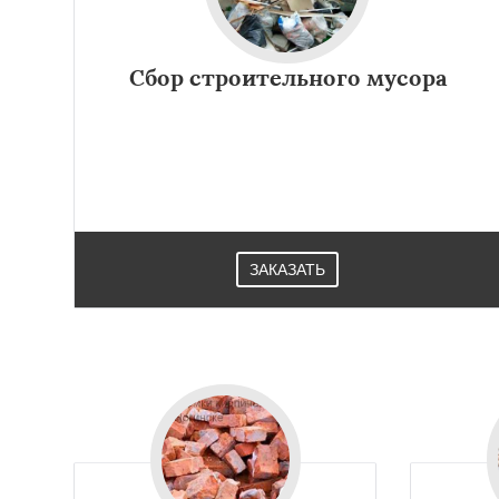
Ступино
Талдом
Хотьково
Черног
Щелково
Электр
Сбор строительного мусора
Электроугли
Яхр
Бобров
Богоро
Быково
Вербилк
Жилево
ЗАКАЗАТЬ