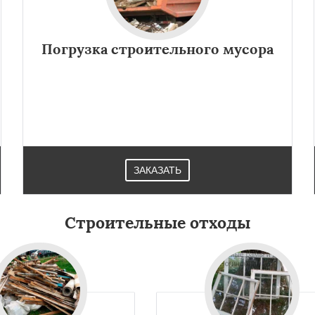
Фрязино
Химки
Даю согласие на обработку персональных данных
оловка
Чехов
Шатура
огорск
Электросталь
Погрузка строительного мусора
ома
Андреево
Белоомут
дское
Большие Вяземы
и
Восход
Деденево
ЗАКАЗАТЬ
Строительные отходы