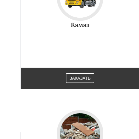
Камаз
ЗАКАЗАТЬ
Работае
регио
Одинцово
Озер
Павловский Пос
Протвино
Пушк
Реутов
Рошаль
Серпухов
Солне