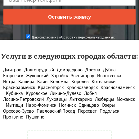
Даю согласие на обработку персональных данных
Услуги в следующих городах области:
Дмитров
Долгопрудный
Домодедово
Дрезна
Дубна
Егорьевск
Жуковский
Зарайск
Звенигород
Ивантеевка
Истра
Кашира
Клин
Коломна
Королев
Котельники
Красноармейск
Красногорск
Краснозаводск
Краснознаменск
Кубинка
Куровское
Ликино-Дулево
Лобня
Лосино-Петровский
Луховицы
Лыткарино
Люберцы
Можайск
Мытищи
Наро-Фоминск
Ногинск
Одинцово
Озеры
Орехово-Зуево
Павловский Посад
Пересвет
Подольск
Протвино
Пушкино