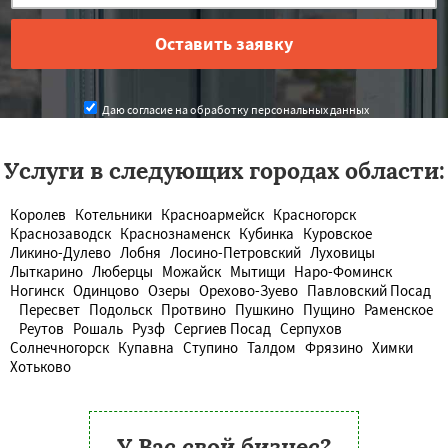
Даю согласие на обработку персональных данных
Услуги в следующих городах области:
Королев
Котельники
Красноармейск
Красногорск
Краснозаводск
Краснознаменск
Кубинка
Куровское
Ликино-Дулево
Лобня
Лосино-Петровский
Луховицы
Лыткарино
Люберцы
Можайск
Мытищи
Наро-Фоминск
Ногинск
Одинцово
Озеры
Орехово-Зуево
Павловский Посад
Пересвет
Подольск
Протвино
Пушкино
Пущино
Раменское
Реутов
Рошаль
Рузф
Сергиев Посад
Серпухов
Солнечногорск
Купавна
Ступино
Талдом
Фрязино
Химки
Хотьково
У Вас свой бизнес?