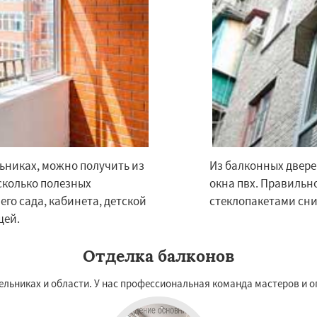
огинск
Одинцово
Озеры
Даю согласие на обработку персональных данных
Павловский Посад
ьск
Протвино
Пушкино
ое
Реутов
Рошаль
Рузф
Серпухов
Солнечногорск
но
Талдом
Фрязино
Черноголовка
Чехов
льниках, можно получить из
Из балконных двере
сколько полезных
окна пвх. Правильн
го сада, кабинета, детской
стеклопакетами сни
щей.
Отделка балконов
ельниках и области. У нас профессиональная команда мастеров и о