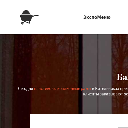
ЭкспоМеню
Ба
Сегодня
пластиковые балконные рамы
в Котельниках прег
клиенты заказывают ос