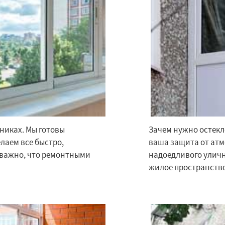
никах. Мы готовы
Зачем нужно остекл
×
×
м по
лаем все быстро,
УЗНАТЬ ПОДРОБНЕЕ
ваша защита от атм
оважно, что ремонтными
надоедливого уличн
нам
жилое пространство
Красногорск
Краснознаменск
Кубинка
ино-Дулево
Лобня
ий
Луховицы
Лыткарино
йск
Мытищи