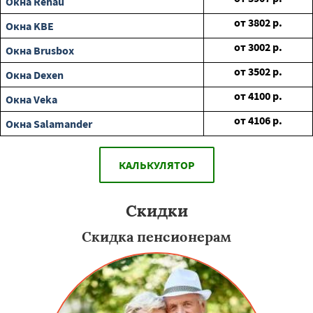
Окна Rehau
от
3802
р.
Окна KBE
от
3002
р.
Окна Brusbox
от
3502
р.
Окна Dexen
от
4100
р.
Окна Veka
от
4106
р.
Окна Salamander
КАЛЬКУЛЯТОР
Скидки
Скидка пенсионерам