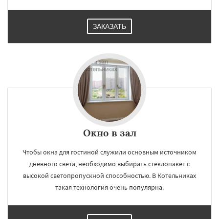
ЗАКАЗАТЬ
×
×
Работаем по
УЗНАТЬ ПОДРОБНЕЕ
регионам
Красноармейск
Красногорск
Краснозаводск
Краснознаменск
Кубинка
Куровское
Ликино-Дулево
Лобня
Лосино-Петровский
Луховицы
Окно в зал
Лыткарино
Люберцы
Можайск
Мытищи
Наро-Фоминск
Ногинск
Одинцово
Даю согласие на обработку персональных данных
Чтобы окна для гостиной служили основным источником
Озеры
Орехово-Зуево
дневного света, необходимо выбирать стеклопакет с
Павловский Посад
Пересвет
Подольск
высокой светопропускной способностью. В Котельниках
Протвино
Пушкино
Пущино
Раменское
Реутов
Рошаль
Рузф
Сергиев Посад
такая технология очень популярна.
Серпухов
Солнечногорск
Купавна
Ступино
Талдом
Фрязино
Химки
Хотьково
Черноголовка
Чехов