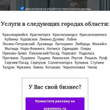
Даю согласие на обработку персональных данных
Услуги в следующих городах области:
Красноармейск
Красногорск
Краснозаводск
Краснознаменск
Кубинка
Куровское
Ликино-Дулево
Лобня
Лосино-Петровский
Луховицы
Лыткарино
Люберцы
Можайск
Мытищи
Наро-Фоминск
Ногинск
Одинцово
Озеры
Орехово-Зуево
Павловский Посад
Пересвет
Подольск
Протвино
Пушкино
Пущино
Раменское
Реутов
Рошаль
Рузф
Сергиев Посад
Серпухов
Солнечногорск
Купавна
Ступино
Талдом
Фрязино
Химки
Хотьково
Черноголовка
Чехов
У Вас свой бизнес?
Разместите рекламу на
expomenu.ru