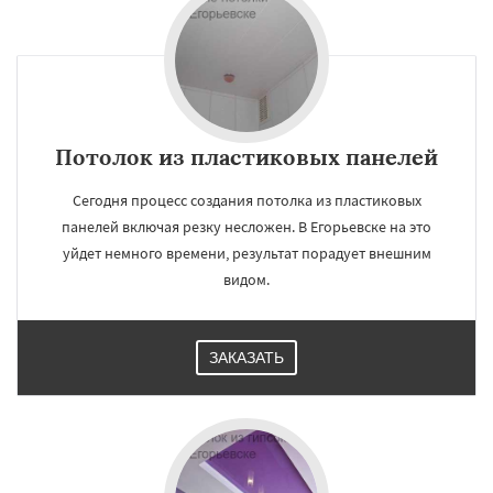
Потолок из пластиковых панелей
×
×
Работаем по
Сегодня процесс создания потолка из пластиковых
УЗНАТЬ ПОДРОБНЕЕ
панелей включая резку несложен. В Егорьевске на это
регионам
уйдет немного времени, результат порадует внешним
видом.
Жуковский
Зарайск
Звенигород
Ивантеевка
Истра
Кашира
Клин
Коломна
Королев
Котельники
ЗАКАЗАТЬ
Красноармейск
Красногорск
Краснозаводск
Краснознаменск
Кубинка
Куровское
Ликино-Дулево
Даю согласие на обработку персональных данных
Лобня
Лосино-Петровский
Луховицы
Лыткарино
Люберцы
Можайск
Мытищи
Наро-Фоминск
Ногинск
Одинцово
Озеры
Орехово-Зуево