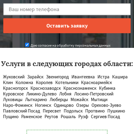
Даю согласие на обработку персональных данных
Услуги в следующих городах области:
Жуковский
Зарайск
Звенигород
Ивантеевка
Истра
Кашира
Клин
Коломна
Королев
Котельники
Красноармейск
Красногорск
Краснозаводск
Краснознаменск
Кубинка
Куровское
Ликино-Дулево
Лобня
Лосино-Петровский
Луховицы
Лыткарино
Люберцы
Можайск
Мытищи
Наро-Фоминск
Ногинск
Одинцово
Озеры
Орехово-Зуево
Павловский Посад
Пересвет
Подольск
Протвино
Пушкино
Пущино
Раменское
Реутов
Рошаль
Рузф
Сергиев Посад