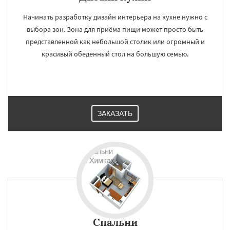
×
×
Работаем по
УЗНАТЬ ПОДРОБНЕЕ
Начинать разработку дизайн интерьера на кухне нужно с
регионам
выбора зон. Зона для приёма пищи может просто быть
представленной как небольшой столик или огромный и
красивый обеденный стол на большую семью.
Хотьково
Черноголовка
Чехов
Шатура
Щелково
Электрогорск
Электросталь
Электроугли
Яхрома
Андреево
Белоомут
Бобров
Богородское
Большие Вяземы
Быково
Вербилки
Восход
Деденево
Жилево
Загорянский
Даю согласие на обработку персональных данных
Запрудная
Заречье
Зеленоградск
ЗАКАЗАТЬ
Измайлово
Икша
Ильинский
Красково
Лесной
Лесной Городок
Лопатино
Лотошино
Малаховка
Менделеевск
Михнево
Монино
Нахабино
Некрасовское
Обухово
Октябрьский
Правдинский
Спальни