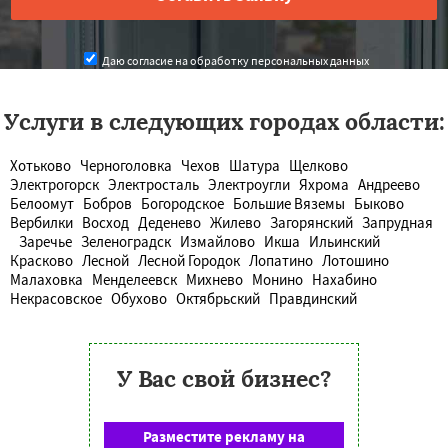
Даю согласие на обработку персональных данных
Услуги в следующих городах области:
Хотьково
Черноголовка
Чехов
Шатура
Щелково
Электрогорск
Электросталь
Электроугли
Яхрома
Андреево
Белоомут
Бобров
Богородское
Большие Вяземы
Быково
Вербилки
Восход
Деденево
Жилево
Загорянский
Запрудная
Заречье
Зеленоградск
Измайлово
Икша
Ильинский
Красково
Лесной
Лесной Городок
Лопатино
Лотошино
Малаховка
Менделеевск
Михнево
Монино
Нахабино
Некрасовское
Обухово
Октябрьский
Правдинский
У Вас свой бизнес?
Разместите рекламу на