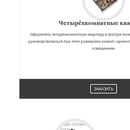
Четырёхкомнатные кв
Оформлять четырёхкомнатную квартиру в Шатуре можн
руководствоваться при этом размерами комнат, ориент
освещением.
Работае
ЗАКАЗАТЬ
регио
Щелково
Электр
Электроугли
Яхр
Бобров
Богоро
Быково
Вербилк
Жилево
Загорян