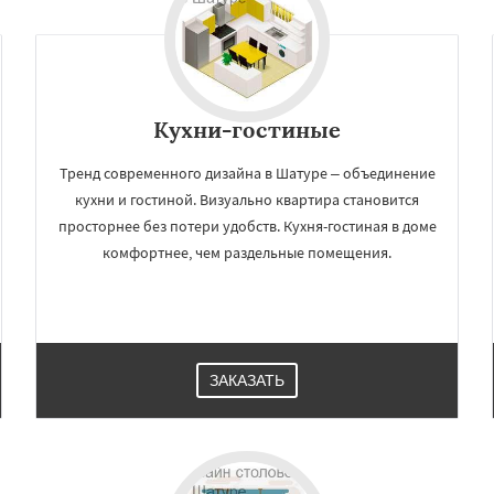
Измайлово
Икша
Даю согласие на обработку персональных данных
ково
Лесной
Лопатино
Лотошино
елеевск
Михнево
но
Некрасовское
ьский
Правдинский
Кухни-гостиные
дники
Свердловск
Тренд современного дизайна в Шатуре – объединение
кухни и гостиной. Визуально квартира становится
просторнее без потери удобств. Кухня-гостиная в доме
комфортнее, чем раздельные помещения.
ЗАКАЗАТЬ