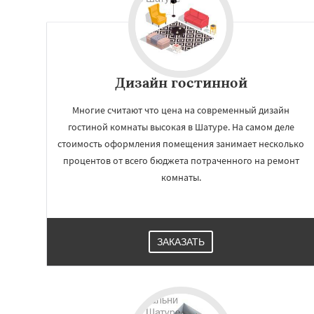
Зеленоградск
Ильинский
Крас
Лесной Городок
Малаховка
Менд
Монино
Нахаби
Обухово
Октябр
Дизайн гостинной
Решетниково
Ро
Северный
Многие считают что цена на современный дизайн
гостиной комнаты высокая в Шатуре. На самом деле
стоимость оформления помещения занимает несколько
процентов от всего бюджета потраченного на ремонт
комнаты.
ЗАКАЗАТЬ