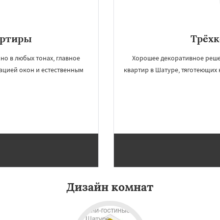
артиры
Трёх
о в любых тонах, главное
Хорошее декоративное реше
ацией окон и естественным
квартир в Шатуре, тяготеющих 
×
×
м по
УЗНАТЬ ПОДРОБНЕЕ
нам
огорск
Электросталь
Дизайн комнат
ома
Андреево
Белоомут
дское
Большие Вяземы
и
Восход
Деденево
ский
Запрудная
Заречье