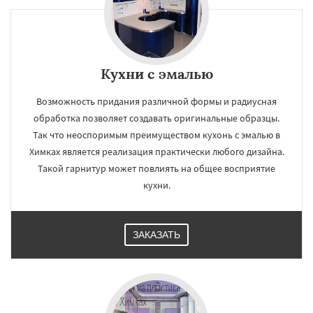
×
×
Кухни с эмалью
Работаем по
УЗНАТЬ ПОДРОБНЕЕ
Возможность придания различной формы и радиусная
регионам
обработка позволяет создавать оригинальные образцы.
Так что неоспоримым преимуществом кухонь с эмалью в
Хотьково
Черноголовка
Чехов
Шатура
Химках является реализация практически любого дизайна.
Щелково
Электрогорск
Электросталь
Такой гарнитур может повлиять на общее восприятие
Электроугли
Яхрома
Андреево
Белоомут
Бобров
Богородское
кухни.
Большие Вяземы
Быково
Вербилки
Восход
Деденево
Жилево
Загорянский
Даю согласие на обработку персональных данных
Запрудная
Заречье
Зеленоградск
ЗАКАЗАТЬ
Измайлово
Икша
Ильинский
Красково
Лесной
Лесной Городок
Лопатино
Лотошино
Малаховка
Менделеевск
Михнево
Монино
Нахабино
Некрасовское
Обухово
Октябрьский
Правдинский