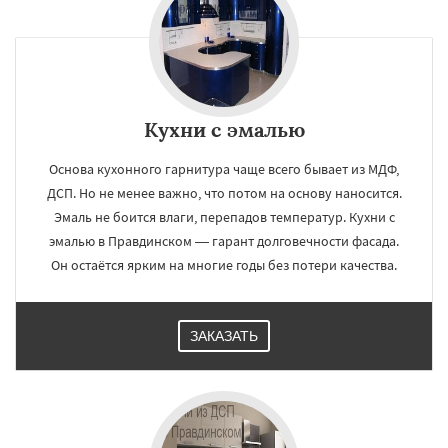
×
×
Работаем по
УЗНАТЬ ПОДРОБНЕЕ
Кухни с эмалью
регионам
Основа кухонного гарнитура чаще всего бывает из МДФ,
ДСП. Но не менее важно, что потом на основу наносится.
Решетниково
Родники
Свердловск
Эмаль не боится влаги, перепадов температур. Кухни с
Северный
Софрино
Томилино
Тучково
эмалью в Правдинском — гарант долговечности фасада.
Уваровка
Удельная
Фосфоритный
Фряново
Хорлово
Черкизово
Черусти
Он остаётся ярким на многие годы без потери качества.
Шаховская
Даю согласие на обработку персональных данных
ЗАКАЗАТЬ