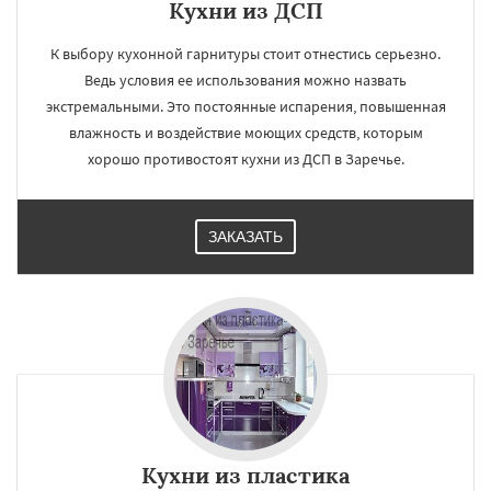
Кухни из ДСП
К выбору кухонной гарнитуры стоит отнестись серьезно.
Ведь условия ее использования можно назвать
×
×
экстремальными. Это постоянные испарения, повышенная
Работаем по
УЗНАТЬ ПОДРОБНЕЕ
влажность и воздействие моющих средств, которым
хорошо противостоят кухни из ДСП в Заречье.
регионам
Зеленоградск
Измайлово
Икша
ЗАКАЗАТЬ
Ильинский
Красково
Лесной
Лесной Городок
Лопатино
Лотошино
Малаховка
Менделеевск
Михнево
Монино
Нахабино
Некрасовское
Обухово
Октябрьский
Правдинский
Даю согласие на обработку персональных данных
Решетниково
Родники
Свердловск
Северный
Софрино
Томилино
Тучково
Уваровка
Удельная
Фосфоритный
Фряново
Хорлово
Черкизово
Черусти
Шаховская
Кухни из пластика