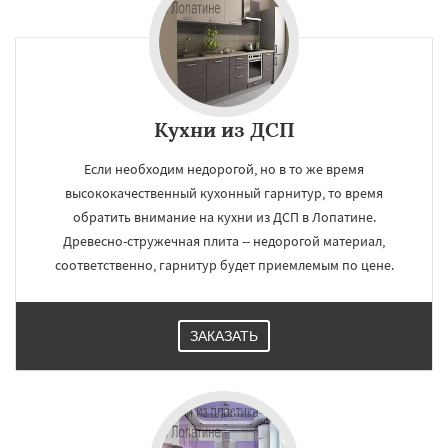
×
×
Работаем по
УЗНАТЬ ПОДРОБНЕЕ
Кухни из ДСП
регионам
Если необходим недорогой, но в то же время
высококачественный кухонный гарнитур, то время
Лотошино
Малаховка
Менделеевск
обратить внимание на кухни из ДСП в Лопатине.
Михнево
Монино
Нахабино
Древесно-стружечная плита -- недорогой материал,
Некрасовское
Обухово
Октябрьский
Правдинский
Решетниково
Родники
соответственно, гарнитур будет приемлемым по цене.
Свердловск
Северный
Софрино
Томилино
Тучково
Уваровка
Удельная
Даю согласие на обработку персональных данных
Фосфоритный
Фряново
Хорлово
ЗАКАЗАТЬ
Черкизово
Черусти
Шаховская