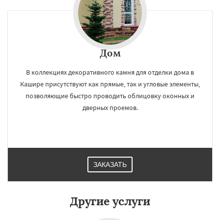
×
×
Работаем по
УЗНАТЬ ПОДРОБНЕЕ
Дом
регионам
В коллекциях декоративного камня для отделки дома в
Кашире присутствуют как прямые, так и угловые элементы,
Клин
Коломна
Королев
Котельники
позволяющие быстро проводить облицовку оконных и
Красноармейск
Красногорск
дверных проемов.
Краснозаводск
Краснознаменск
Кубинка
Куровское
Ликино-Дулево
Лобня
Лосино-Петровский
Луховицы
Лыткарино
Люберцы
Можайск
Мытищи
Даю согласие на обработку персональных данных
Наро-Фоминск
Ногинск
Одинцово
Озеры
Орехово-Зуево
ЗАКАЗАТЬ
Павловский Посад
Пересвет
Подольск
Протвино
Пушкино
Пущино
Раменское
Реутов
Рошаль
Рузф
Сергиев Посад
Серпухов
Солнечногорск
Купавна
Другие услуги
Ступино
Талдом
Фрязино