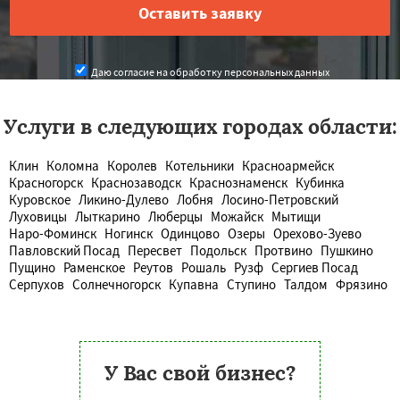
Даю согласие на обработку персональных данных
Услуги в следующих городах области:
Клин
Коломна
Королев
Котельники
Красноармейск
Красногорск
Краснозаводск
Краснознаменск
Кубинка
Куровское
Ликино-Дулево
Лобня
Лосино-Петровский
Луховицы
Лыткарино
Люберцы
Можайск
Мытищи
Наро-Фоминск
Ногинск
Одинцово
Озеры
Орехово-Зуево
Павловский Посад
Пересвет
Подольск
Протвино
Пушкино
Пущино
Раменское
Реутов
Рошаль
Рузф
Сергиев Посад
Серпухов
Солнечногорск
Купавна
Ступино
Талдом
Фрязино
У Вас свой бизнес?