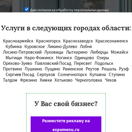
Даю согласие на обработку персональных данных
Услуги в следующих городах области:
Красноармейск
Красногорск
Краснозаводск
Краснознаменск
Кубинка
Куровское
Ликино-Дулево
Лобня
Лосино-Петровский
Луховицы
Лыткарино
Люберцы
Можайск
Мытищи
Наро-Фоминск
Ногинск
Одинцово
Озеры
Орехово-Зуево
Павловский Посад
Пересвет
Подольск
Протвино
Пушкино
Пущино
Раменское
Реутов
Рошаль
Рузф
Сергиев Посад
Серпухов
Солнечногорск
Купавна
Ступино
Талдом
Фрязино
Химки
Хотьково
Черноголовка
Чехов
У Вас свой бизнес?
Разместите рекламу на
expomenu.ru