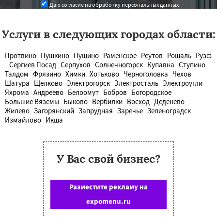
Даю согласие на обработку персональных данных
Услуги в следующих городах области:
Протвино
Пушкино
Пущино
Раменское
Реутов
Рошаль
Рузф
Сергиев Посад
Серпухов
Солнечногорск
Купавна
Ступино
Талдом
Фрязино
Химки
Хотьково
Черноголовка
Чехов
Шатура
Щелково
Электрогорск
Электросталь
Электроугли
Яхрома
Андреево
Белоомут
Бобров
Богородское
Большие Вяземы
Быково
Вербилки
Восход
Деденево
Жилево
Загорянский
Запрудная
Заречье
Зеленоградск
Измайлово
Икша
У Вас свой бизнес?
Разместите рекламу на
expomenu.ru