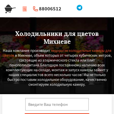
88006512
|
Перезвоните мне
Холодильники для цветов
Михневе
Наша компания производит
недорогие холодильные камеры для
цветов
в Михневе, объем которых от четырех кубических метров,
состоящие из атермического стекла или плит
пенополиуритана.Благодаря постоянному наличию всех
комплектующих на складе, монтаж и запуск камеры займет у
наших специалистов всего несколько часов! Мы не только
быстро поставим холодильное оборудование, качественно
смонтируем холодильную камеру.