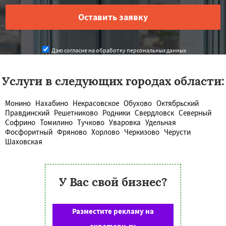
Даю согласие на обработку персональных данных
Услуги в следующих городах области:
Монино
Нахабино
Некрасовское
Обухово
Октябрьский
Правдинский
Решетниково
Родники
Свердловск
Северный
Софрино
Томилино
Тучково
Уваровка
Удельная
Фосфоритный
Фряново
Хорлово
Черкизово
Черусти
Шаховская
У Вас свой бизнес?
Разместите рекламу на