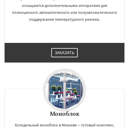
оснащаются дополнительными аппаратами для
полноценного автоматического или полуавтоматического
поддержания температурного режима.
ЗАКАЗАТЬ
×
×
Работаем по
УЗНАТЬ ПОДРОБНЕЕ
регионам
Монино
Нахабино
Некрасовское
Обухово
Октябрьский
Правдинский
Решетниково
Родники
Свердловск
Северный
Софрино
Томилино
Тучково
Моноблок
Уваровка
Удельная
Фосфоритный
Фряново
Хорлово
Черкизово
Черусти
Даю согласие на обработку персональных данных
Холодильный моноблок в Михневе – готовый комплекс,
Шаховская