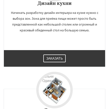
×
×
Дизайн кухни
Работаем по
УЗНАТЬ ПОДРОБНЕЕ
Начинать разработку дизайн интерьера на кухне нужно с
регионам
выбора зон. Зона для приёма пищи может просто быть
представленной как небольшой столик или огромный и
Озеры
Орехово-Зуево
красивый обеденный стол на большую семью.
Павловский Посад
Пересвет
Подольск
Протвино
Пушкино
Пущино
Раменское
Реутов
Рошаль
Рузф
Сергиев Посад
Серпухов
Солнечногорск
Купавна
Ступино
Талдом
Фрязино
Химки
Даю согласие на обработку персональных данных
Хотьково
Черноголовка
Чехов
Шатура
ЗАКАЗАТЬ
Щелково
Электрогорск
Электросталь
Электроугли
Яхрома
Андреево
Белоомут
Бобров
Богородское
Большие Вяземы
Быково
Вербилки
Восход
Деденево
Жилево
Загорянский