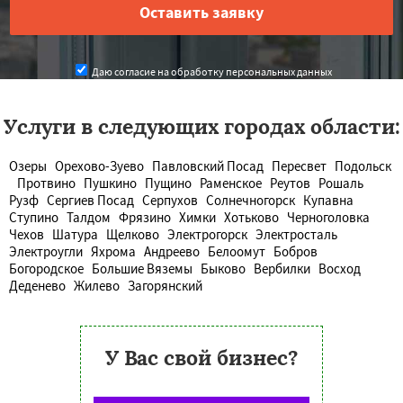
Даю согласие на обработку персональных данных
Услуги в следующих городах области:
Озеры
Орехово-Зуево
Павловский Посад
Пересвет
Подольск
Протвино
Пушкино
Пущино
Раменское
Реутов
Рошаль
Рузф
Сергиев Посад
Серпухов
Солнечногорск
Купавна
Ступино
Талдом
Фрязино
Химки
Хотьково
Черноголовка
Чехов
Шатура
Щелково
Электрогорск
Электросталь
Электроугли
Яхрома
Андреево
Белоомут
Бобров
Богородское
Большие Вяземы
Быково
Вербилки
Восход
Деденево
Жилево
Загорянский
У Вас свой бизнес?