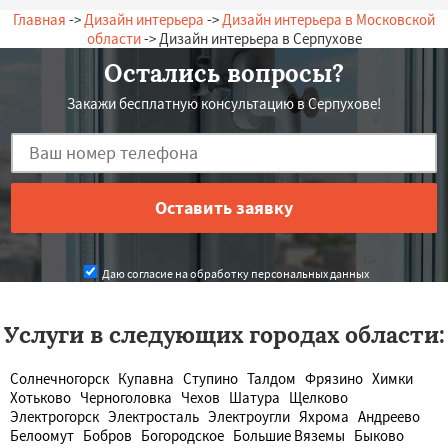
Главная
->
Дизайн интерьера
->
Дизайн интерьера в Московской
области
-> Дизайн интерьера в Серпухове
Остались вопросы?
Закажи бесплатную консультацию в Серпухове!
Даю согласие на обработку персональных данных
Услуги в следующих городах области:
Солнечногорск
Купавна
Ступино
Талдом
Фрязино
Химки
Хотьково
Черноголовка
Чехов
Шатура
Щелково
Электрогорск
Электросталь
Электроугли
Яхрома
Андреево
Белоомут
Бобров
Богородское
Большие Вяземы
Быково