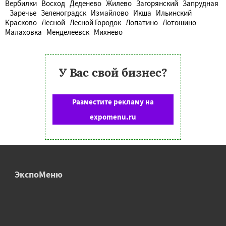
Вербилки
Восход
Деденево
Жилево
Загорянский
Запрудная
Заречье
Зеленоградск
Измайлово
Икша
Ильинский
Красково
Лесной
Лесной Городок
Лопатино
Лотошино
Малаховка
Менделеевск
Михнево
У Вас свой бизнес?
Разместите рекламу на
expomenu.ru
ЭкспоМеню