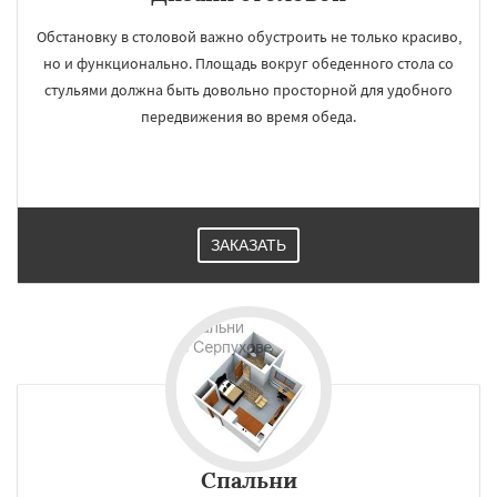
Солнечногорск
Купавна
Ступино
Обстановку в столовой важно обустроить не только красиво,
Талдом
Фрязино
Химки
Хотьково
но и функционально. Площадь вокруг обеденного стола со
Черноголовка
Чехов
Шатура
Щелково
Электрогорск
Электросталь
стульями должна быть довольно просторной для удобного
Электроугли
Яхрома
Андреево
передвижения во время обеда.
Белоомут
Бобров
Богородское
Даю согласие на обработку персональных данных
Большие Вяземы
Быково
Вербилки
Восход
Деденево
Жилево
Загорянский
Запрудная
Заречье
Зеленоградск
Измайлово
Икша
Ильинский
Красково
Лесной
Лесной Городок
Лопатино
ЗАКАЗАТЬ
Лотошино
Малаховка
Менделеевск
Михнево
Спальни