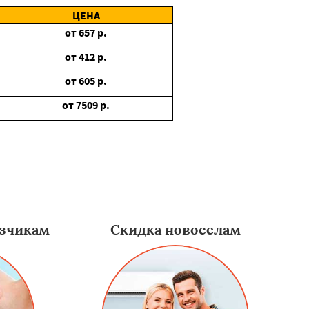
ЦЕНА
от
657
р.
от
412
р.
от
605
р.
от
7509
р.
зчикам
Скидка новоселам