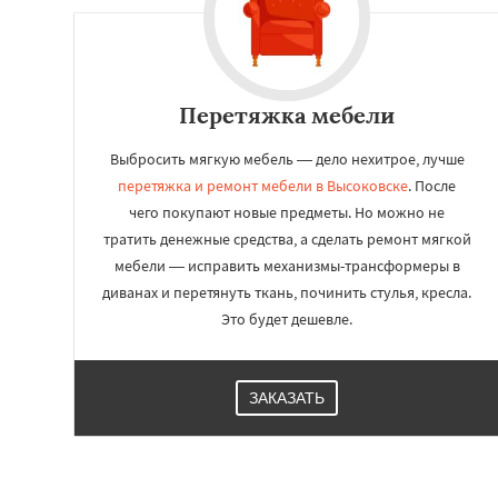
Работае
Перетяжка мебели
регио
Выбросить мягкую мебель — дело нехитрое, лучше
перетяжка и ремонт мебели в Высоковске
. После
Голицыно
Дедов
Долгопрудный
Д
чего покупают новые предметы. Но можно не
Дубна
Егорьевск
тратить денежные средства, а сделать ремонт мягкой
Звенигород
Ива
мебели — исправить механизмы-трансформеры в
Клин
Коломна
Красноармейск
диванах и перетянуть ткань, починить стулья, кресла.
Краснозаводск
Это будет дешевле.
Куровское
Лик
Лосино-Петровск
Люберцы
Можа
Наро-Фоминск
Н
ЗАКАЗАТЬ
Орехово-Зуево
Пересвет