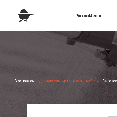
ЭкспоМеню
В основном
недорогая химчистка мягкой мебели
в Высоков