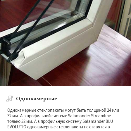
×
×
Работаем по
регионам
Ивантеевка
Истра
Кашира
Клин
Коломна
Королев
Котельники
Красноармейск
Красногорск
Даю согласие на обработку персональных данных
Краснозаводск
Краснознаменск
Кубинка
Куровское
Ликино-Дулево
Лобня
Лосино-Петровский
Луховицы
Лыткарино
Люберцы
Можайск
Мытищи
Однокамерные
Наро-Фоминск
Ногинск
Одинцово
Озеры
Орехово-Зуево
Однокамерные стеклопакеты могут быть толщиной 24 или
Павловский Посад
Пересвет
Подольск
32 мм. А в профильной системе Salamander Streamline –
Протвино
Пушкино
Пущино
Раменское
только 32 мм. А в профильную систему Salamander BLU
Реутов
Рошаль
Рузф
Сергиев Посад
EVOLUTIO однокамерные стеклопакеты не ставятся в
Серпухов
Солнечногорск
Купавна