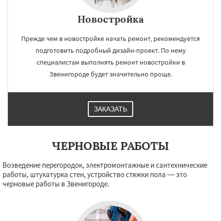
Новостройка
Прежде чем в новостройке начать ремонт, рекомендуется
×
×
подготовить подробный дизайн-проект. По нему
Работаем по
УЗНАТЬ ПОДРОБНЕЕ
специалистам выполнять ремонт новостройки в
регионам
Звенигороде будет значительно проще.
Ивантеевка
Истра
Кашира
Клин
ЗАКАЗАТЬ
Коломна
Королев
Котельники
Красноармейск
Красногорск
Краснозаводск
Краснознаменск
Кубинка
Куровское
Ликино-Дулево
ЧЕРНОВЫЕ РАБОТЫ
Лобня
Лосино-Петровский
Луховицы
Даю согласие на обработку персональных данных
Лыткарино
Люберцы
Можайск
Мытищи
Возведение перегородок, электромонтажные и сантехнические
Наро-Фоминск
Ногинск
Одинцово
работы, штукатурка стен, устройство стяжки пола — это
Озеры
Орехово-Зуево
черновые работы в Звенигороде.
Павловский Посад
Пересвет
Подольск
Протвино
Пушкино
Пущино
Раменское
Реутов
Рошаль
Рузф
Сергиев Посад
Серпухов
Солнечногорск
Купавна