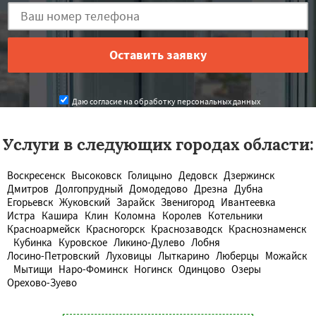
Даю согласие на обработку персональных данных
Услуги в следующих городах области:
Воскресенск
Высоковск
Голицыно
Дедовск
Дзержинск
Дмитров
Долгопрудный
Домодедово
Дрезна
Дубна
Егорьевск
Жуковский
Зарайск
Звенигород
Ивантеевка
Истра
Кашира
Клин
Коломна
Королев
Котельники
Красноармейск
Красногорск
Краснозаводск
Краснознаменск
Кубинка
Куровское
Ликино-Дулево
Лобня
Лосино-Петровский
Луховицы
Лыткарино
Люберцы
Можайск
Мытищи
Наро-Фоминск
Ногинск
Одинцово
Озеры
Орехово-Зуево