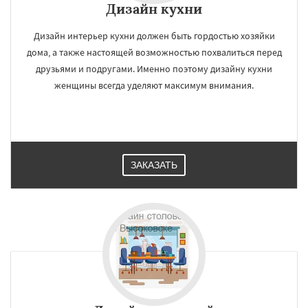
×
×
Дизайн кухни
Работаем по
УЗНАТЬ ПОДРОБНЕЕ
Дизайн интерьер кухни должен быть гордостью хозяйки
регионам
дома, а также настоящей возможностью похвалиться перед
друзьями и подругами. Именно поэтому дизайну кухни
Голицыно
Дедовск
Дзержинск
Дмитров
женщины всегда уделяют максимум внимания.
Долгопрудный
Домодедово
Дрезна
Дубна
Егорьевск
Жуковский
Зарайск
Звенигород
Ивантеевка
Истра
Кашира
Клин
Коломна
Королев
Котельники
Красноармейск
Красногорск
Даю согласие на обработку персональных данных
Краснозаводск
Краснознаменск
ЗАКАЗАТЬ
Кубинка
Куровское
Ликино-Дулево
Лобня
Лосино-Петровский
Луховицы
Лыткарино
Люберцы
Можайск
Мытищи
Наро-Фоминск
Ногинск
Одинцово
Озеры
Орехово-Зуево
Павловский Посад
Пересвет