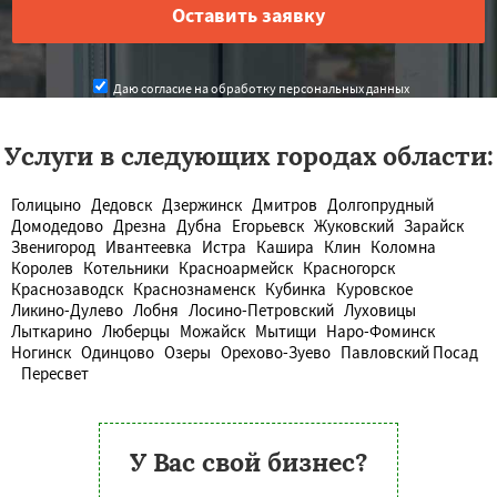
Даю согласие на обработку персональных данных
Услуги в следующих городах области:
Голицыно
Дедовск
Дзержинск
Дмитров
Долгопрудный
Домодедово
Дрезна
Дубна
Егорьевск
Жуковский
Зарайск
Звенигород
Ивантеевка
Истра
Кашира
Клин
Коломна
Королев
Котельники
Красноармейск
Красногорск
Краснозаводск
Краснознаменск
Кубинка
Куровское
Ликино-Дулево
Лобня
Лосино-Петровский
Луховицы
Лыткарино
Люберцы
Можайск
Мытищи
Наро-Фоминск
Ногинск
Одинцово
Озеры
Орехово-Зуево
Павловский Посад
Пересвет
У Вас свой бизнес?