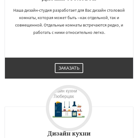
Работаем по
УЗНАТЬ ПОДРОБНЕЕ
регионам
Наша дизайн-студия разработает для Вас дизайн столовой
комнаты, которая может быть –как отдельной, так и
совмещенной. Отдельные комнаты встречаются редко, и
Можайск
Мытищи
Наро-Фоминск
работать с ними относительно легко.
Ногинск
Одинцово
Озеры
Орехово-Зуево
Павловский Посад
Пересвет
Подольск
Протвино
Пушкино
Пущино
Раменское
Реутов
Рошаль
Рузф
Сергиев Посад
Серпухов
Даю согласие на обработку персональных данных
Солнечногорск
Купавна
Ступино
ЗАКАЗАТЬ
Талдом
Фрязино
Химки
Хотьково
Черноголовка
Чехов
Шатура
Щелково
Электрогорск
Электросталь
Электроугли
Яхрома
Андреево
Белоомут
Бобров
Богородское
Большие Вяземы
Быково
Дизайн кухни