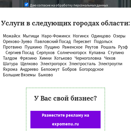
Даю согласие на обработку персональных данных
Услуги в следующих городах области:
Можайск
Мытищи
Наро-Фоминск
Ногинск
Одинцово
Озеры
Орехово-Зуево
Павловский Посад
Пересвет
Подольск
Протвино
Пушкино
Пущино
Раменское
Реутов
Рошаль
Рузф
Сергиев Посад
Серпухов
Солнечногорск
Купавна
Ступино
Талдом
Фрязино
Химки
Хотьково
Черноголовка
Чехов
Шатура
Щелково
Электрогорск
Электросталь
Электроугли
Яхрома
Андреево
Белоомут
Бобров
Богородское
Большие Вяземы
Быково
У Вас свой бизнес?
Разместите рекламу на
expomenu.ru