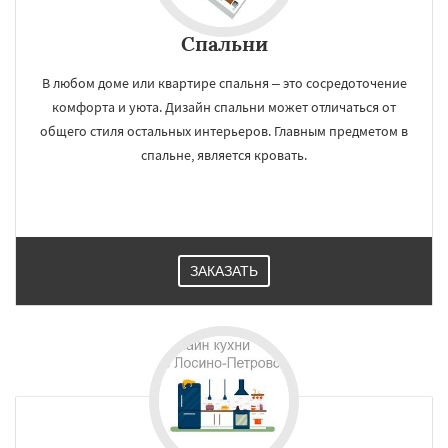
×
×
Работаем по
УЗНАТЬ ПОДРОБНЕЕ
Спальни
регионам
В любом доме или квартире спальня – это сосредоточение
комфорта и уюта. Дизайн спальни может отличаться от
Луховицы
Лыткарино
Люберцы
общего стиля остальных интерьеров. Главным предметом в
Можайск
Мытищи
Наро-Фоминск
Ногинск
Одинцово
Озеры
спальне, является кровать.
Орехово-Зуево
Павловский Посад
Пересвет
Подольск
Протвино
Пушкино
Пущино
Раменское
Реутов
Рошаль
Даю согласие на обработку персональных данных
Рузф
Сергиев Посад
Серпухов
Солнечногорск
Купавна
Ступино
Талдом
Фрязино
Химки
Хотьково
ЗАКАЗАТЬ
Черноголовка
Чехов
Шатура
Щелково
Электрогорск
Электросталь
Электроугли
Яхрома
Андреево
Белоомут
Бобров