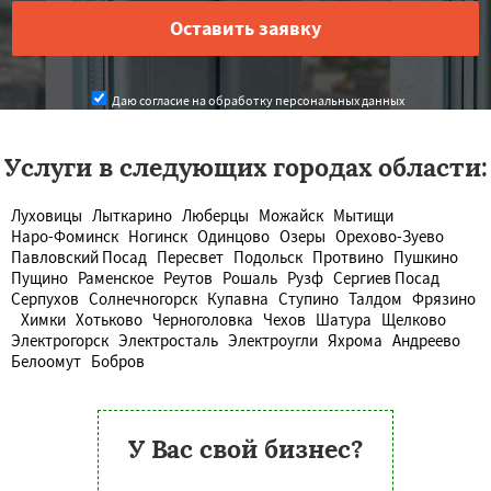
Даю согласие на обработку персональных данных
Услуги в следующих городах области:
Луховицы
Лыткарино
Люберцы
Можайск
Мытищи
Наро-Фоминск
Ногинск
Одинцово
Озеры
Орехово-Зуево
Павловский Посад
Пересвет
Подольск
Протвино
Пушкино
Пущино
Раменское
Реутов
Рошаль
Рузф
Сергиев Посад
Серпухов
Солнечногорск
Купавна
Ступино
Талдом
Фрязино
Химки
Хотьково
Черноголовка
Чехов
Шатура
Щелково
Электрогорск
Электросталь
Электроугли
Яхрома
Андреево
Белоомут
Бобров
У Вас свой бизнес?