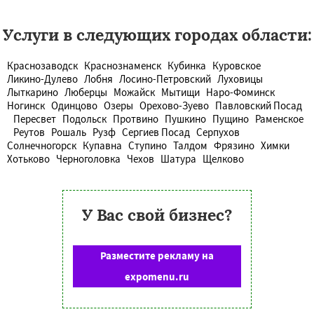
Услуги в следующих городах области:
Краснозаводск
Краснознаменск
Кубинка
Куровское
Ликино-Дулево
Лобня
Лосино-Петровский
Луховицы
Лыткарино
Люберцы
Можайск
Мытищи
Наро-Фоминск
Ногинск
Одинцово
Озеры
Орехово-Зуево
Павловский Посад
Пересвет
Подольск
Протвино
Пушкино
Пущино
Раменское
Реутов
Рошаль
Рузф
Сергиев Посад
Серпухов
Солнечногорск
Купавна
Ступино
Талдом
Фрязино
Химки
Хотьково
Черноголовка
Чехов
Шатура
Щелково
У Вас свой бизнес?
Разместите рекламу на
expomenu.ru